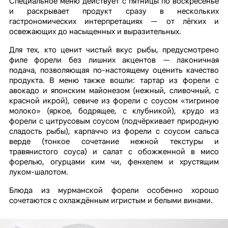
Специальное меню действует с пятницы по воскресенье
и раскрывает продукт сразу в нескольких
гастрономических интерпретациях — от лёгких и
освежающих до насыщенных и выразительных.
Для тех, кто ценит чистый вкус рыбы, предусмотрено
филе форели без лишних акцентов — лаконичная
подача, позволяющая по-настоящему оценить качество
продукта. В меню также вошли: тартар из форели с
авокадо и японским майонезом (нежный, сливочный, с
красной икрой), севиче из форели с соусом «тигриное
молоко» (яркое, бодрящее, с клубникой), крудо из
форели с цитрусовым соусом (подчёркивает природную
сладость рыбы), карпаччо из форели с соусом сальса
верде (тонкое сочетание нежной текстуры и
травянистого соуса) и салат с обожженной в мисо
форелью, огурцами ким чи, фенхелем и хрустящим
луком-шалотом.
Блюда из мурманской форели особенно хорошо
сочетаются с охлаждённым игристым и белыми винами.