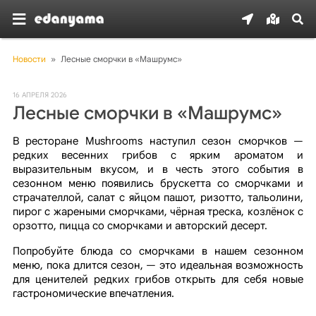
Новости
»
Лесные сморчки в «Машрумс»
16 АПРЕЛЯ 2026
Лесные сморчки в «Машрумс»
В ресторане Mushrooms наступил сезон сморчков —
редких весенних грибов с ярким ароматом и
выразительным вкусом, и в честь этого события в
сезонном меню появились брускетта со сморчками и
страчателлой, салат с яйцом пашот, ризотто, тальолини,
пирог с жареными сморчками, чёрная треска, козлёнок с
орзотто, пицца со сморчками и авторский десерт.
Попробуйте блюда со сморчками в нашем сезонном
меню, пока длится сезон, — это идеальная возможность
для ценителей редких грибов открыть для себя новые
гастрономические впечатления.