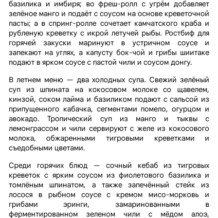
базилика и имбиря; во фреш-ролл с угрём добавляет
зелёное манго и подаёт с соусом на основе креветочной
пасты; а в спринг-ролле сочетает камчатского краба и
рубленую креветку с икрой летучей рыбы. Ростбиф для
горячей закуски маринуют в устричном соусе и
запекают на углях, а капусту бок-чой и грибы шиитаке
подают в ярком соусе с пастой чили и соусом донгу.
В летнем меню — два холодных супа. Свежий зелёный
суп из шпината на кокосовом молоке со щавелем,
кинзой, соком лайма и базиликом подают с сальсой из
припущенного кабачка, сегментами помело, огурцом и
авокадо. Тропический суп из манго и тыквы с
лемонграссом и чили сервируют с желе из кокосового
молока, обжаренными тигровыми креветками и
съедобными цветами.
Среди горячих блюд — сочный кебаб из тигровых
креветок с ярким соусом из фиолетового базилика и
томлёным шпинатом, а также запечённый стейк из
лосося в рыбном соусе с кремом мисо-морковь и
грибами эринги, замаринованными в
ферментированном зеленом чили с мёдом алоэ,