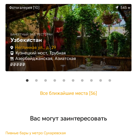
км
Фотогалерея [10]
545 м
БАНКЕТНЫЙ ЗАЛ, РЕСТОРАН
Узбекистан
Неглинная ул., д. 29
Кузнецкий мост, Трубная
Азербайджанская, Азиатская
Все ближайшие места [56]
Вас могут заинтересовать
Пивные бары у метро Сухаревская