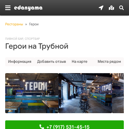
Рестораны
»
Герои
ПИВНОЙ БАР
,
СПОРТБАР
Герои на Трубной
Информация
Добавить отзыв
На карте
Места рядом
+7 (917) 531-45-15