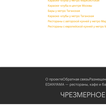
Караоке-клубы у метро Марксистская
Караоке-клубы в центре Москвы
Бары у метро Таганская
Караоке-клубы у метро Таганская
Рестораны с авторской кухней у метро Ма
Рестораны с европейской кухней у метро 
О проекте
Обратная связь
Размещен
EDANYAMA — рестораны, кафе и бар
ЧРЕЗМЕРНОЕ