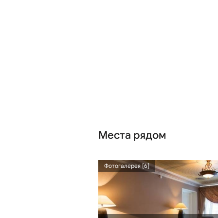
Места рядом
544 м
Фотогалерея [6]