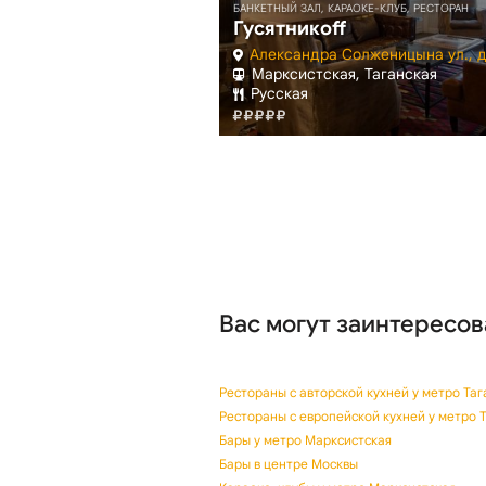
БАНКЕТНЫЙ ЗАЛ, КАРАОКЕ-КЛУБ, РЕСТОРАН
Гусятникоff
, д. 9
Александра Солженицына ул., д
става, Марксистская
Марксистская, Таганская
азская
Русская
Вас могут заинтересов
Рестораны с авторской кухней у метро Таг
Рестораны с европейской кухней у метро 
Бары у метро Марксистская
Бары в центре Москвы