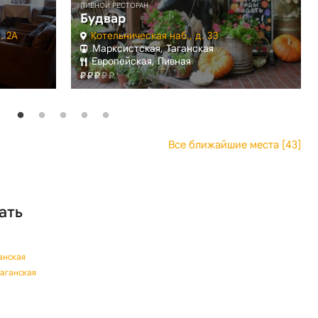
ПИВНОЙ РЕСТОРАН
Будвар
. 2А
Котельническая наб., д. 33
Марксистская, Таганская
Европейская, Пивная
Все ближайшие места [43]
ать
анская
Таганская