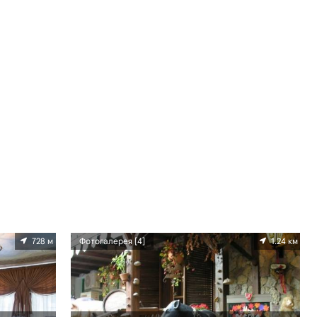
728 м
Фотогалерея [4]
1.24 км