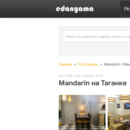
Ре
Главная
»
Рестораны
»
Mandarin / Ма
РЕСТОРАН
,
БАР
,
КАРАОКЕ-КЛУБ
Mandarin на Таганке