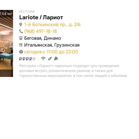
РЕСТОРАН
1.04 км
Lariote / Лариот
1-й Боткинский пр., д. 2/6
(968) 497-18-18
Беговая, Динамо
Итальянская, Грузинская
сегодня с 11:00 до 23:00
Ресторан «Лариот» идеально подходит для проведения
деловых встреч, романтических ужинов, а также для
торжественных мероприятий, в том числе свадеб и юбилеев.