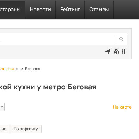
стораны
Новости
Рейтинг
Отзывы
ьянская
»
м. Беговая
ой кухни у метро Беговая
На карте
ные
По алфавиту