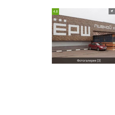
4.8
Фотогалерея [3]