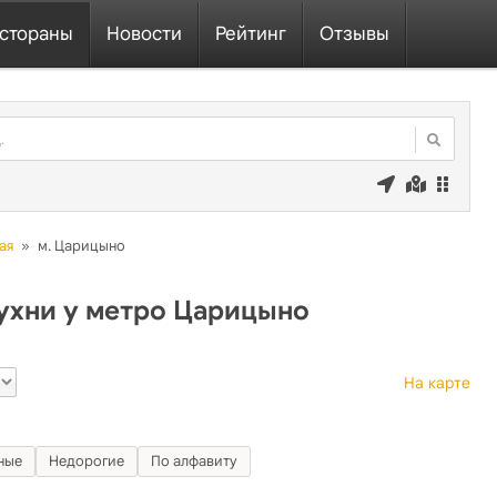
стораны
Новости
Рейтинг
Отзывы
ая
»
м. Царицыно
ухни у метро Царицыно
На карте
ные
Недорогие
По алфавиту