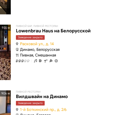
ПИВНОЙ БАР, ПИВНОЙ РЕСТОРАН
935 м
Lowenbrau Haus на Белорусской
Заведение закрыто
Расковой ул., д. 14
Динамо, Белорусская
Пивная, Смешанная
ПИВНОЙ РЕСТОРАН
906 м
Вилдшвайн на Динамо
Заведение закрыто
1-й Боткинский пр., д. 2/6