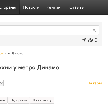
стораны
Новости
Рейтинг
Отзывы
ая
»
м. Динамо
ухни у метро Динамо
На карте
ные
Недорогие
По алфавиту