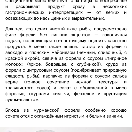
Специальное меню действует с пятницы по воскресенье
и раскрывает продукт сразу в нескольких
гастрономических интерпретациях — от лёгких и
освежающих до насыщенных и выразительных.
Для тех, кто ценит чистый вкус рыбы, предусмотрено
филе форели без лишних акцентов — лаконичная
подача, позволяющая по-настоящему оценить качество
продукта. В меню также вошли: тартар из форели с
авокадо и японским майонезом (нежный, сливочный, с
красной икрой), севиче из форели с соусом «тигриное
молоко» (яркое, бодрящее, с клубникой), крудо из
форели с цитрусовым соусом (подчёркивает природную
сладость рыбы), карпаччо из форели с соусом сальса
верде (тонкое сочетание нежной текстуры и
травянистого соуса) и салат с обожженной в мисо
форелью, огурцами ким чи, фенхелем и хрустящим
луком-шалотом.
Блюда из мурманской форели особенно хорошо
сочетаются с охлаждённым игристым и белыми винами.