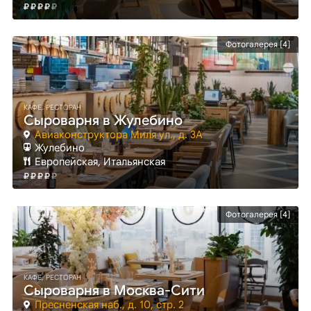
Фотогалерея [4]
КАФЕ, РЕСТОРАН
Сыроварня в Жулебино
Авиаконструктора Миля ул., д. 3А
Жулебино
Европейская, Итальянская
Фотогалерея [4]
КАФЕ, РЕСТОРАН
Сыроварня в Москва-Сити
Пресненская наб., д. 10, стр. 2