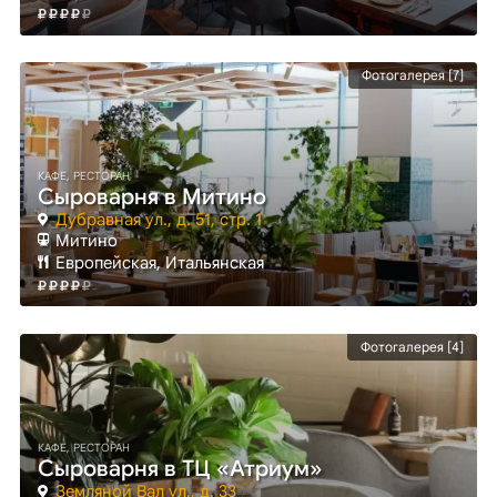
Фотогалерея [7]
КАФЕ, РЕСТОРАН
Сыроварня в Митино
Дубравная ул., д. 51, стр. 1
Митино
Европейская, Итальянская
Фотогалерея [4]
КАФЕ, РЕСТОРАН
Сыроварня в ТЦ «Атриум»
Земляной Вал ул., д. 33