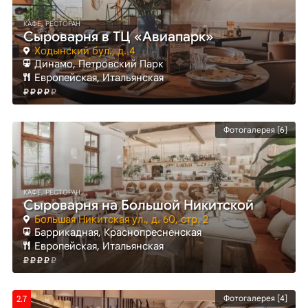
КАФЕ, РЕСТОРАН
Сыроварня в ТЦ «Авиапарк»
Ходынский бул., д. 4
Динамо
, Петровский Парк
Европейская, Итальянская
Фотогалерея [6]
КАФЕ, РЕСТОРАН
Сыроварня на Большой Никитской
Большая Никитская ул., д. 60, стр. 2
Баррикадная
, Краснопресненская
Европейская, Итальянская
Фотогалерея [4]
2.7