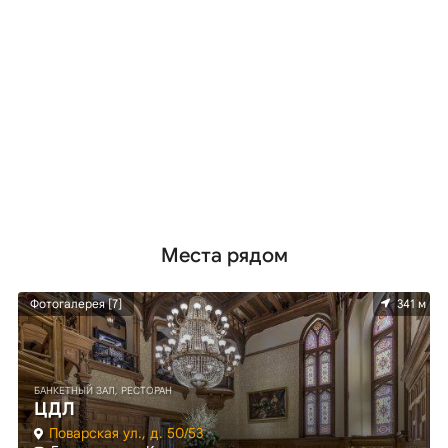
Места рядом
м
Фотогалерея [7]
341 м
БАНКЕТНЫЙ ЗАЛ, РЕСТОРАН
ЦДЛ
Поварская ул., д. 50/53