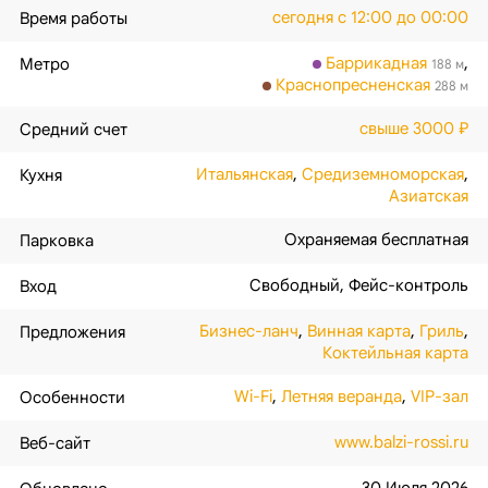
сегодня с 12:00 до 00:00
Время работы
Баррикадная
,
Метро
188 м
Краснопресненская
288 м
свыше 3000 ₽
Средний счет
Итальянская
,
Средиземноморская
,
Кухня
Азиатская
Охраняемая бесплатная
Парковка
Свободный
,
Фейс-контроль
Вход
Бизнес-ланч
,
Винная карта
,
Гриль
,
Предложения
Коктейльная карта
Wi-Fi
,
Летняя веранда
,
VIP-зал
Особенности
www.balzi-rossi.ru
Веб-сайт
30 Июля 2026