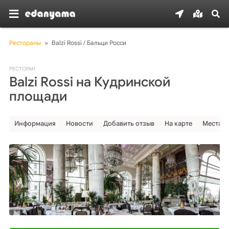
Рестораны
»
Balzi Rossi / Бальци Росси
РЕСТОРАН
Balzi Rossi на Кудринской
площади
Информация
Новости
Добавить отзыв
На карте
Места р