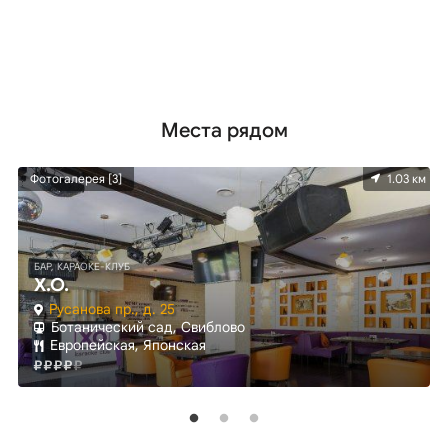
Места рядом
км
Фотогалерея [3]
1.03 км
БАР, КАРАОКЕ-КЛУБ
X.O.
Русанова пр., д. 25
Ботанический сад, Свиблово
Европейская, Японская