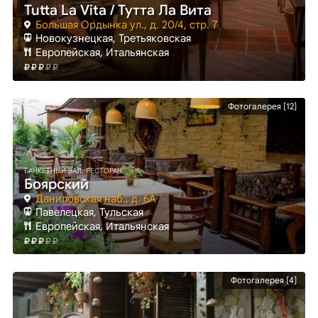
Tutta La Vita / Тутта Ла Вита
Большая Ордынка ул., д. 20/4, стр. 7
Новокузнецкая
, Третьяковская
Европейская, Итальянская
Фотогалерея [12]
БАНКЕТНЫЙ ЗАЛ, РЕСТОРАН
Боярский
Даниловская наб., д. 6А
Павелецкая
, Тульская
Европейская, Итальянская
Фотогалерея [4]