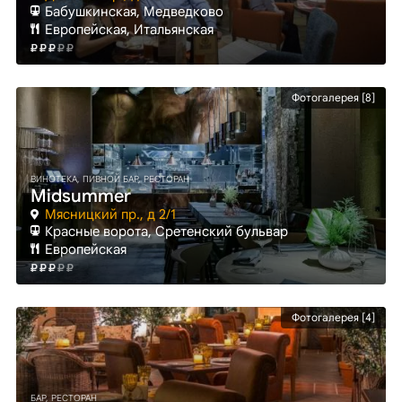
Бабушкинская
, Медведково
Европейская, Итальянская
Фотогалерея [8]
ВИНОТЕКА, ПИВНОЙ БАР, РЕСТОРАН
Midsummer
Мясницкий пр., д 2/1
Красные ворота
, Сретенский бульвар
Европейская
Фотогалерея [4]
БАР, РЕСТОРАН