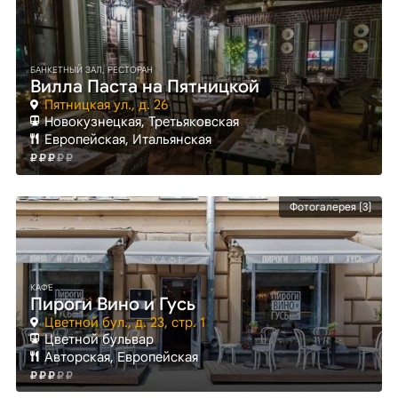
БАНКЕТНЫЙ ЗАЛ, РЕСТОРАН
Вилла Паста на Пятницкой
Пятницкая ул., д. 26
Новокузнецкая
, Третьяковская
Европейская, Итальянская
Фотогалерея [3]
КАФЕ
Пироги Вино и Гусь
Цветной бул., д. 23, стр. 1
Цветной бульвар
Авторская, Европейская