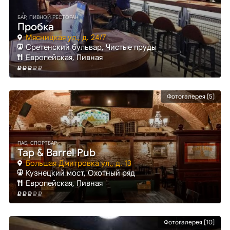
БАР, ПИВНОЙ РЕСТОРАН
Пробка
Мясницкая ул., д. 24/7
Сретенский бульвар
, Чистые пруды
Европейская, Пивная
Фотогалерея [5]
ПАБ, СПОРТБАР
Tap & Barrel Pub
Большая Дмитровка ул., д. 13
Кузнецкий мост
, Охотный ряд
Европейская, Пивная
Фотогалерея [10]