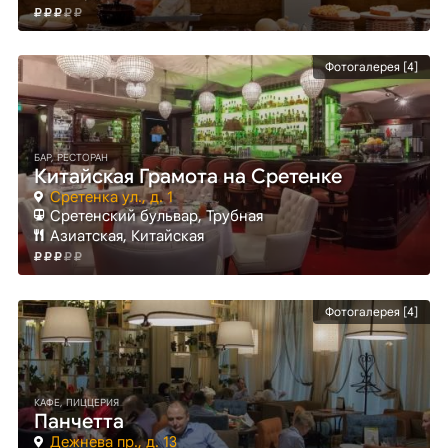
Фотогалерея [4]
БАР, РЕСТОРАН
Китайская Грамота на Сретенке
Сретенка ул., д. 1
Сретенский бульвар
, Трубная
Азиатская, Китайская
Фотогалерея [4]
КАФЕ, ПИЦЦЕРИЯ
Панчетта
Дежнева пр., д. 13