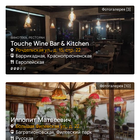
Фотогалерея [3]
ВИНОТЕКА, РЕСТОРАН
Touche Wine Bar & Kitchen
Рочдельская ул., д. 15, стр. 22
Баррикадная
, Краснопресненская
Европейская
Фотогалерея [10]
РЕСТОРАН
Ипполит Матвеевич
Большая Филевская ул., д. 22
Багратионовская
, Филевский парк
Русская