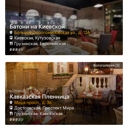
КАФЕ, РЕСТОРАН
Батони на Киевской
Большая Дорогомиловская ул., д. 12А
Киевская
, Кутузовская
Грузинская, Европейская
Фотогалерея [3]
РЕСТОРАН
Кавказская Пленница
Мира просп., д. 36
Достоевская
, Проспект Мира
Грузинская, Кавказская