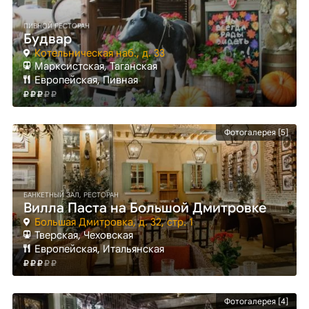
ПИВНОЙ РЕСТОРАН
Будвар
Котельническая наб., д. 33
Марксистская
, Таганская
Европейская, Пивная
Фотогалерея [5]
БАНКЕТНЫЙ ЗАЛ, РЕСТОРАН
Вилла Паста на Большой Дмитровке
Большая Дмитровка, д. 32, стр. 1
Тверская
, Чеховская
Европейская, Итальянская
Фотогалерея [4]