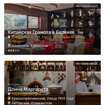
Фотогалерея [7]
БАР, РЕСТОРАН
Китайская Грамота в Барвихе
д. Барвиха, д. 114, стр. 2, ТК «Барвиха Luxury
Village»
Азиатская, Китайская
Фотогалерея [4]
РЕСТОРАН
Донна Маргарита
1905 года ул., д. 2
Краснопресненская
, Улица 1905 года
Авторская, Итальянская