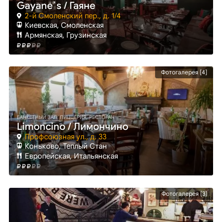
Gayane`s / Гаяне
2-й Смоленский пер., д. 1/4
Киевская
, Смоленская
Армянская, Грузинская
Фотогалерея [4]
БАНКЕТНЫЙ ЗАЛ, ПИЦЦЕРИЯ, РЕСТОРАН
Limoncino / Лимончино
Профсоюзная ул., д. 33
Коньково
, Теплый Стан
Европейская, Итальянская
Фотогалерея [3]