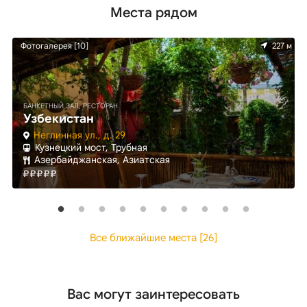
Места рядом
м
Фотогалерея [10]
227 м
БАНКЕТНЫЙ ЗАЛ, РЕСТОРАН
Узбекистан
Неглинная ул., д. 29
Кузнецкий мост, Трубная
Азербайджанская, Азиатская
Все ближайшие места [26]
Вас могут заинтересовать