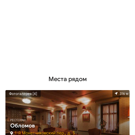
Места рядом
м
Фотогалерея [4]
316 м
РЕСТОРАН
Обломов
1-й Монетчиковский пер., д. 5