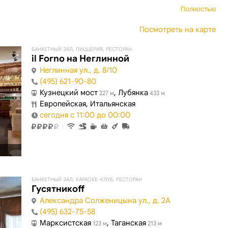
Полностью
Посмотреть на карте
БАНКЕТНЫЙ ЗАЛ, ПИЦЦЕРИЯ, РЕСТОРАН
il Forno на Неглинной
Неглинная ул., д. 8/10
(495) 621-90-80
Кузнецкий мост
, Лубянка
227 м
433 м
Европейская, Итальянская
сегодня с 11:00 до 00:00
БАНКЕТНЫЙ ЗАЛ, КАРАОКЕ-КЛУБ, РЕСТОРАН
Гусятникоff
Александра Солженицына ул., д. 2А
(495) 632-75-58
Марксистская
, Таганская
123 м
213 м