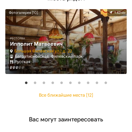
км
Фотогалерея [10]
1.43 км
РЕСТОРАН
Ипполит Матвеевич
Большая Филевская ул., д. 22
Багратионовская, Филевский парк
Русская
Все ближайшие места [12]
Вас могут заинтересовать