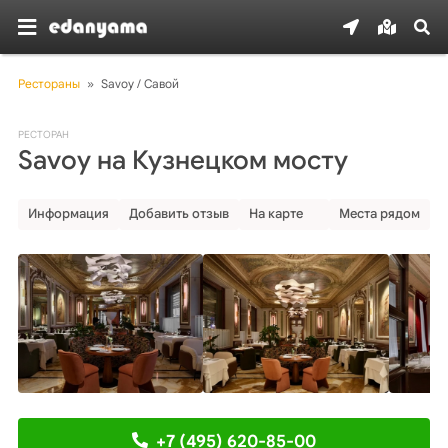
Рестораны
»
Savoy / Савой
РЕСТОРАН
Savoy на Кузнецком мосту
Информация
Добавить отзыв
На карте
Места рядом
+7 (495) 620-85-00