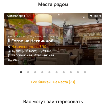
Места рядом
м
Фотогалерея [10]
187 м
БАНКЕТНЫЙ ЗАЛ, ПИЦЦЕРИЯ, РЕСТОРАН
il Forno на Неглинной
Неглинная ул., д. 8/10
Кузнецкий мост, Лубянка
Европейская, Итальянская
Все ближайшие места [73]
Вас могут заинтересовать