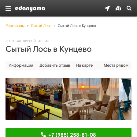
Рестораны
»
Сытый Лось
»
Сытый Лось в Кунцево
РЕСТОРАН
,
ПИВНОЙ БАР
,
БАР
Сытый Лось в Кунцево
Информация
Добавить отзыв
На карте
Места рядом
+7 (985) 258-81-08