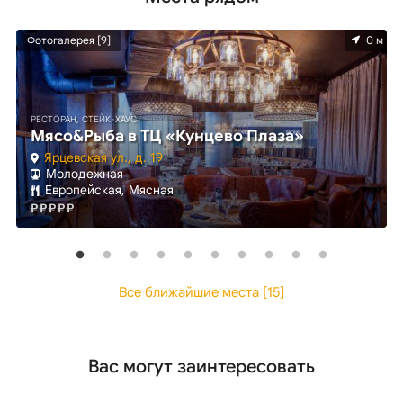
м
Фотогалерея [9]
0 м
РЕСТОРАН, СТЕЙК-ХАУС
Мясо&Рыба в ТЦ «Кунцево Плаза»
Ярцевская ул., д. 19
Молодежная
Европейская, Мясная
Все ближайшие места [15]
Вас могут заинтересовать