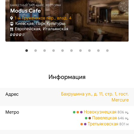
БАНКЕТНЫЙ ЗАЛ, КАФЕ, РЕСТОРАН
Modus Cafe
1-й Тружеников пер., влад. 4
Киевская, Парк Культуры
Европейская, Итальянская
Информация
Бахрушина ул., д. 11, стр. 1, гост.
Адрес
Mercure
Новокузнецкая
,
Метро
806 м
Павелецкая
,
646 м
Третьяковская
801 м