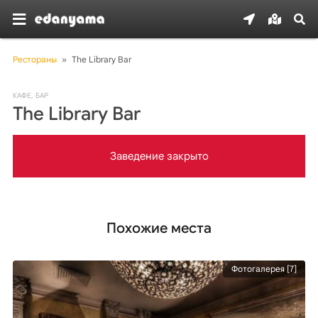
Рестораны
»
The Library Bar
КАФЕ
,
БАР
The Library Bar
Заведение закрыто
Похожие места
Фотогалерея [7]