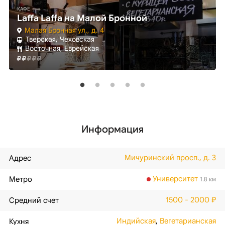
КАФЕ
Laffa Laffa на Малой Бронной
Малая Бронная ул., д. 4
Тверская, Чеховская
Восточная, Еврейская
Информация
Мичуринский просп., д. 3
Адрес
Университет
Метро
1.8 км
1500 - 2000 ₽
Средний счет
Индийская
,
Вегетарианская
Кухня