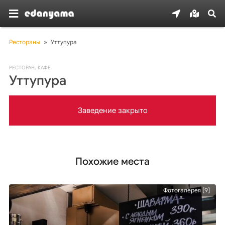
Рестораны
»
Уттупура
РЕСТОРАН
,
КАФЕ
Уттупура
Заведение закрыто
Похожие места
Фотогалерея [9]