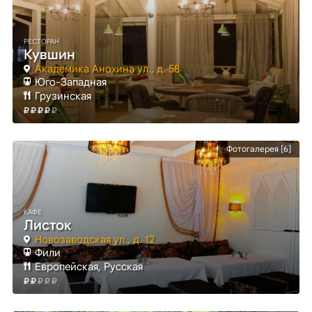
РЕСТОРАН
Кувшин
Академика Анохина ул., д. 58
Юго-Западная
Грузинская
Фотогалерея [6]
КАФЕ
Листок
Новозаводская ул., д. 12
Фили
Европейская, Русская