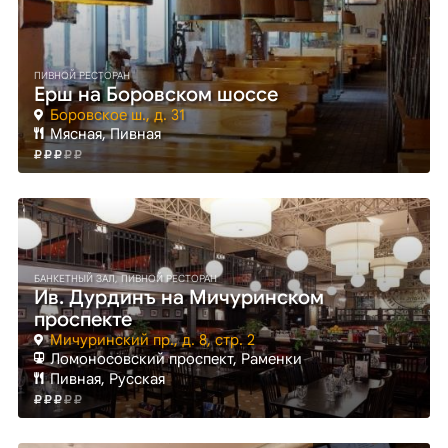
ПИВНОЙ РЕСТОРАН
Ерш на Боровском шоссе
Боровское ш., д. 31
Мясная, Пивная
БАНКЕТНЫЙ ЗАЛ, ПИВНОЙ РЕСТОРАН
Ив. Дурдинъ на Мичуринском
проспекте
Мичуринский пр., д. 8, стр. 2
Ломоносовский проспект
, Раменки
Пивная, Русская