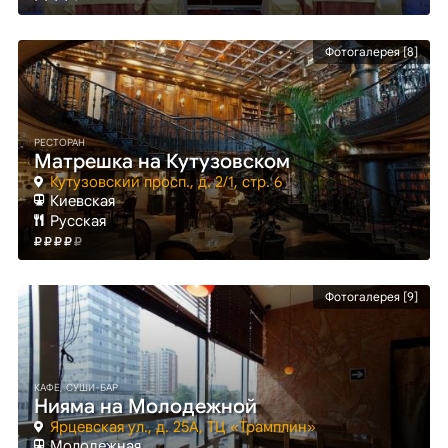
Фотогалерея [8]
РЕСТОРАН
Матрешка на Кутузовском
Кутузовский просп., д. 2/1, стр. 6
Киевская
Русская
Фотогалерея [9]
КАФЕ, СУШИ-БАР
Нияма на Молодежной
Ярцевская ул., д. 25А, ТЦ «Трамплин»
Молодежная