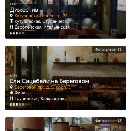
КАФЕ
Дижестив
Кутузовский просп., д. 33
Кутузовская
, Студенческая
Европейская, Итальянская
Фотогалерея [3]
КАФЕ
Ели Сацебели на Береговом
Береговой пр., д. 5, корп. 3
Фили
Грузинская, Кавказская
Фотогалерея [3]