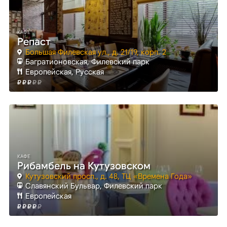
КАФЕ
Репаст
Большая Филевская ул., д. 21/19, корп. 2
Багратионовская
, Филевский парк
Европейская, Русская
КАФЕ
Рибамбель на Кутузовском
Кутузовский просп., д. 48, ТЦ «Времена Года»
Славянский Бульвар
, Филевский парк
Европейская