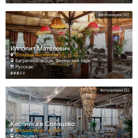
Фотогалерея [10]
РЕСТОРАН
Ипполит Матвеевич
Большая Филевская ул., д. 22
Багратионовская
, Филевский парк
Русская
Фотогалерея [5]
РЕСТОРАН
Каспийка в Солнцево
Богданова ул., д. 52А
Солнцево