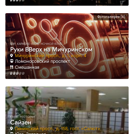
Фотогалерея [4]
БАР, КАРАОКЕ-КЛУБ, НОЧНОЙ КЛУБ
Руки ВВерх на Мичуринском
Мичуринский просп., д. 1, корп. 4
Ломоносовский проспект
Смешанная
КАФЕ, РЕСТОРАН
Сайзен
Ленинский просп., д. 158, гост. «Салют»