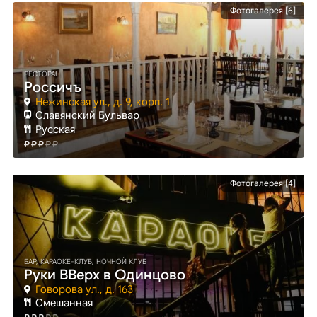
Фотогалерея [6]
РЕСТОРАН
Россичъ
Нежинская ул., д. 9, корп. 1
Славянский Бульвар
Русская
Фотогалерея [4]
БАР, КАРАОКЕ-КЛУБ, НОЧНОЙ КЛУБ
Руки ВВерх в Одинцово
Говорова ул., д. 163
Смешанная