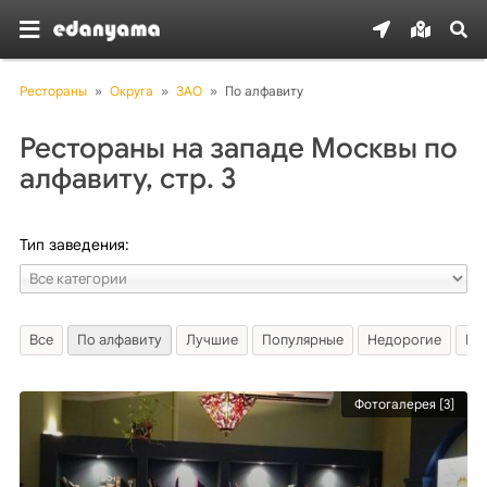
Рестораны
»
Округа
»
ЗАО
»
По алфавиту
Рестораны на западе Москвы по
алфавиту, стр. 3
Тип заведения:
Все
По алфавиту
Лучшие
Популярные
Недорогие
Но
Фотогалерея [3]