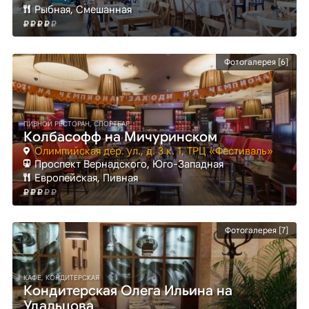
Рыбная, Смешанная
Фотогалерея [6]
ПИВНОЙ РЕСТОРАН, СПОРТБАР
Колбасофф на Мичуринском
Олимпийская дер. ул., д. 3 к. 1, ТРЦ «Фестиваль»
Проспект Вернадского
, Юго-Западная
Европейская, Пивная
Фотогалерея [7]
КАФЕ, КОНДИТЕРСКАЯ
Кондитерская Олега Ильина на
Удальцова