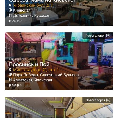
Украинский бул., д. 7
Киевская
Домашняя, Русская
Фотогалерея [9]
БАР, КАРАОКЕ-КЛУБ
Проснись и Пой
Минская ул., д. 2Г, стр. 1
Парк Победы
, Славянский Бульвар
Азиатская, Японская
Фотогалерея [6]