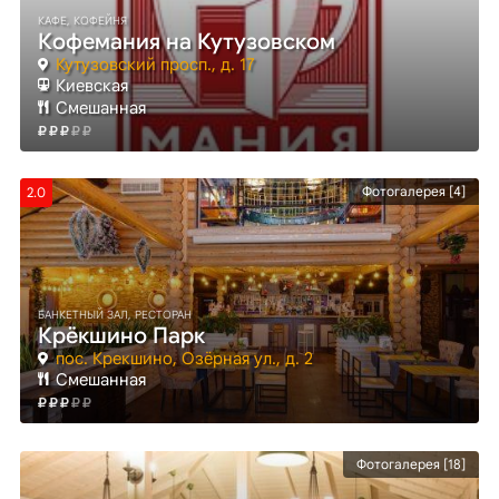
КАФЕ, КОФЕЙНЯ
Кофемания на Кутузовском
Кутузовский просп., д. 17
Киевская
Смешанная
Фотогалерея [4]
2.0
БАНКЕТНЫЙ ЗАЛ, РЕСТОРАН
Крёкшино Парк
пос. Крекшино, Озёрная ул., д. 2
Смешанная
Фотогалерея [18]