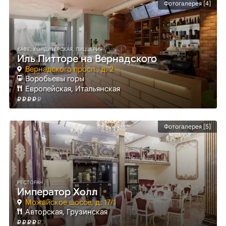
Фотогалерея [4]
КАФЕ, КОНДИТЕРСКАЯ, ПИЦЦЕРИЯ
Иль Питторе на Вернадского
Вернадского просп., д. 2
Воробьевы горы
Европейская, Итальянская
Фотогалерея [5]
РЕСТОРАН
Император Холл
Можайское шоссе, д. 17/1
Авторская, Грузинская