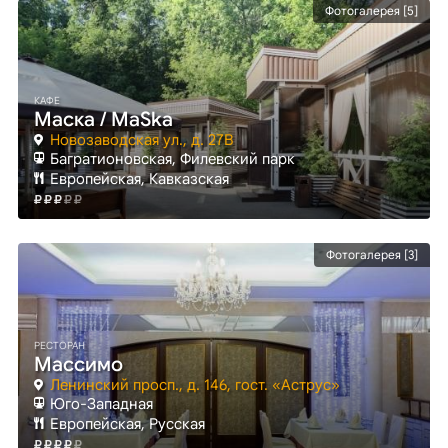
Фотогалерея [5]
КАФЕ
Маска / МaSka
Новозаводская ул., д. 27B
Багратионовская
, Филевский парк
Европейская, Кавказская
Фотогалерея [3]
РЕСТОРАН
Массимо
Ленинский просп., д. 146, гост. «Аструс»
Юго-Западная
Европейская, Русская