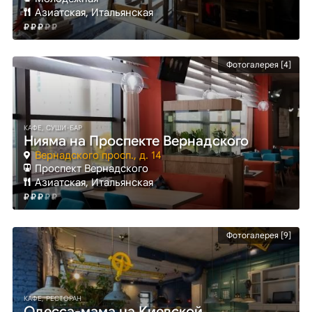
Азиатская, Итальянская
Фотогалерея [4]
КАФЕ, СУШИ-БАР
Нияма на Проспекте Вернадского
Вернадского просп., д. 14
Проспект Вернадского
Азиатская, Итальянская
Фотогалерея [9]
КАФЕ, РЕСТОРАН
Одесса-мама на Киевской