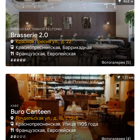
468 м
ПИВНОЙ БАР, ПИВНОЙ РЕСТОРАН
Brasserie 2.0
Красная Пресня ул., д. 22
Краснопресненская, Баррикадная
Французская, Европейская
Фотогалерея [5]
1.11 км
КАФЕ
Buro Canteen
Рочдельская ул., д. 15, стр. 5
Краснопресненская, Улица 1905 года
Французская, Европейская
Фотогалерея [4]