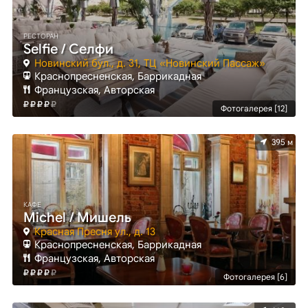
РЕСТОРАН
Selfie / Селфи
Новинский бул., д. 31, ТЦ «Новинский Пассаж»
Краснопресненская, Баррикадная
Французская, Авторская
Фотогалерея [12]
395 м
КАФЕ
Michel / Мишель
Красная Пресня ул., д. 13
Краснопресненская, Баррикадная
Французская, Авторская
Фотогалерея [6]