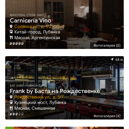
ВИНОТЕКА, СТЕЙК-ХАУС
Carniceria Vino
Солянка ул., д. 1/2, стр. 1
Китай-город, Лубянка
Мясная, Аргентинская
Фотогалерея [5]
68 м
БАР, КАФЕ, ПИВНОЙ БАР
Frank by Баста на Рождественке
Рождественка ул., д. 5/7
Кузнецкий мост, Лубянка
Мясная, Смешанная
Фотогалерея [4]