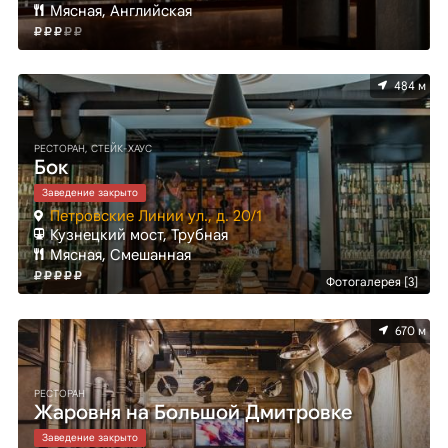
Мясная, Английская
484 м
РЕСТОРАН, СТЕЙК-ХАУС
Бок
Заведение закрыто
Петровские Линии ул., д. 20/1
Кузнецкий мост, Трубная
Мясная, Смешанная
Фотогалерея [3]
670 м
РЕСТОРАН
Жаровня на Большой Дмитровке
Заведение закрыто