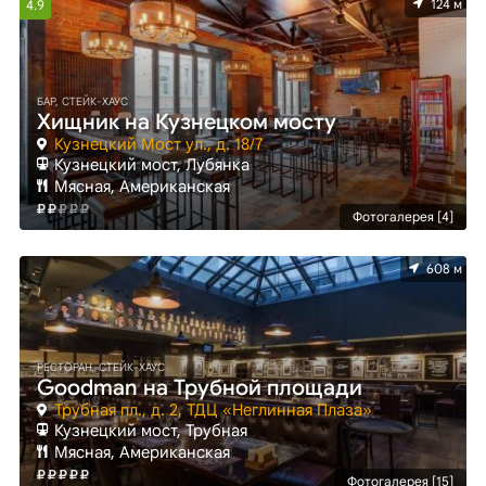
124 м
4.9
БАР, СТЕЙК-ХАУС
Хищник на Кузнецком мосту
Кузнецкий Мост ул., д. 18/7
Кузнецкий мост, Лубянка
Мясная, Американская
Фотогалерея [4]
608 м
РЕСТОРАН, СТЕЙК-ХАУС
Goodman на Трубной площади
Трубная пл., д. 2, ТДЦ «Неглинная Плаза»
Кузнецкий мост, Трубная
Мясная, Американская
Фотогалерея [15]