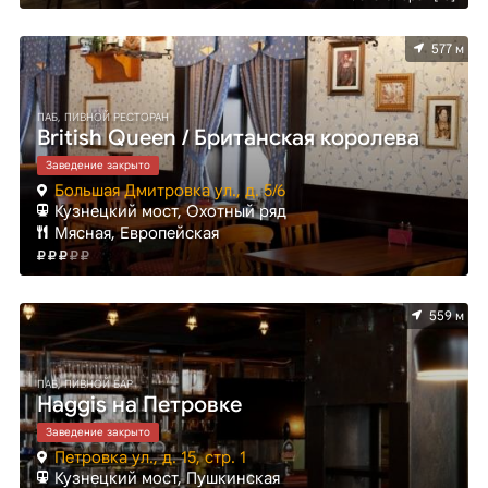
577 м
ПАБ, ПИВНОЙ РЕСТОРАН
British Queen / Британская королева
Заведение закрыто
Большая Дмитровка ул., д. 5/6
Кузнецкий мост, Охотный ряд
Мясная, Европейская
559 м
ПАБ, ПИВНОЙ БАР
Haggis на Петровке
Заведение закрыто
Петровка ул., д. 15, стр. 1
Кузнецкий мост, Пушкинская