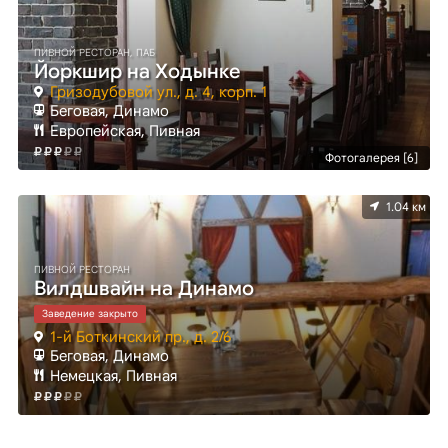
ПИВНОЙ РЕСТОРАН, ПАБ
Йоркшир на Ходынке
Гризодубовой ул., д. 4, корп. 1
Беговая, Динамо
Европейская, Пивная
Фотогалерея [6]
1.04 км
ПИВНОЙ РЕСТОРАН
Вилдшвайн на Динамо
Заведение закрыто
1-й Боткинский пр., д. 2/6
Беговая, Динамо
Немецкая, Пивная