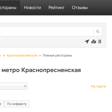
стораны
Новости
Рейтинг
Отзывы
о
»
Краснопресненская
»
Пивные рестораны
 метро Краснопресненская
На карте
е
По алфавиту