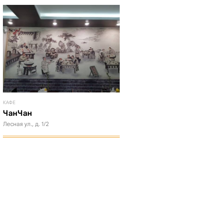
КАФЕ
ЧанЧан
Лесная ул., д. 1/2