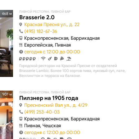
ПИВНОЙ РЕСТОРАН, ПИВНОЙ БАР
468 м
Brasserie 2.0
Красная Пресня ул., д. 22
(495) 182-67-36
Краснопресненская, Баррикадная
Европейская, Пивная
сегодня с 12:00 до 00:00
Городской ресторан на Красной Пресне от создателей
Brasserie Lambic. Более 100 сортов пива, луковый суп, пате,
Веллингтон и терраса на балконе.
ПИВНОЙ РЕСТОРАН, ПИВНОЙ БАР
901 м
Пилзнер на 1905 года
Пресненский Вал ул., д. 4/29
(499) 253-40-03
Краснопресненская, Баррикадная
Пивная, Чешская
сегодня с 12:00 до 00:00