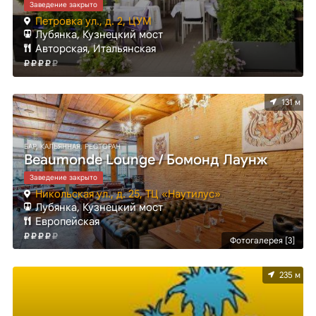
Заведение закрыто
Петровка ул., д. 2, ЦУМ
Лубянка, Кузнецкий мост
Авторская, Итальянская
131 м
БАР, КАЛЬЯННАЯ, РЕСТОРАН
Beaumonde Lounge / Бомонд Лаунж
Заведение закрыто
Никольская ул., д. 25, ТЦ «Наутилус»
Лубянка, Кузнецкий мост
Европейская
Фотогалерея [3]
235 м