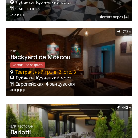
Лубянка, Кузнецкий мост
Смешанная
Фотогалерея [4]
273 м
БАР
Backyard de Moscou
Заведение закрыто
Театральный пр., д. 3, стр. 3
Лубянка, Кузнецкий мост
Европейская, Французская
442 м
БАР, РЕСТОРАН
Barlotti