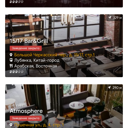
329 м
БАР
15/17 Bar&Grill
Заведение закрыто
Большой Черкасский пер., д. 15/17, стр.1
Лубянка, Китай-город
Арабская, Восточная
290 м
БАР, КАФЕ
Atmosphere
Заведение закрыто
Пушечная ул., д. 4, стр. 1