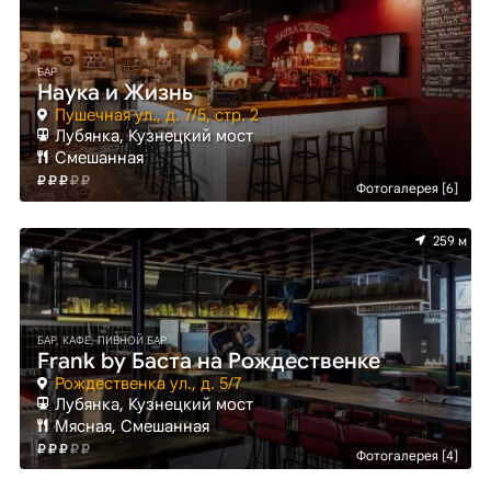
БАР
Наука и Жизнь
Пушечная ул., д. 7/5, стр. 2
Лубянка, Кузнецкий мост
Смешанная
Фотогалерея [6]
259 м
БАР, КАФЕ, ПИВНОЙ БАР
Frank by Баста на Рождественке
Рождественка ул., д. 5/7
Лубянка, Кузнецкий мост
Мясная, Смешанная
Фотогалерея [4]