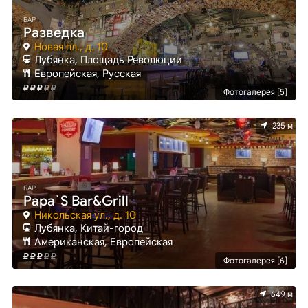
БАР
Разведка
Новая пл., д. 10
Лубянка, Площадь Революции
Европейская, Русская
Фотогалерея [5]
235 м
БАР
Papa`S Bar&Grill
Никольская ул., д. 10
Лубянка, Китай-город
Американская, Европейская
Фотогалерея [6]
649 м