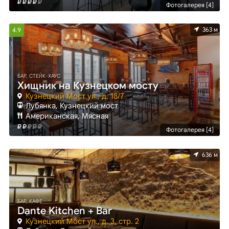
Фотогалерея [4]
363 м
4.9
БАР, СТЕЙК-ХАУС
Хищник на Кузнецком мосту
Кузнецкий Мост ул., д. 18/7
Лубянка, Кузнецкий мост
Американская, Мясная
Фотогалерея [4]
636 м
БАР, КАФЕ
Dante Kitchen + Bar
Кузнецкий Мост ул., д. 3, стр. 2