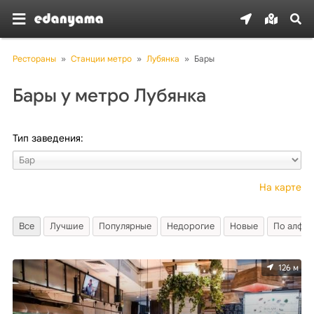
Рестораны
»
Станции метро
»
Лубянка
»
Бары
Бары у метро Лубянка
Тип заведения:
На карте
Все
Лучшие
Популярные
Недорогие
Новые
По алфав
126 м