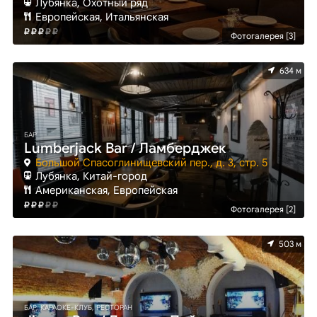
Лубянка, Охотный ряд
Европейская, Итальянская
Фотогалерея [3]
634 м
БАР
Lumberjack Bar / Ламберджек
Большой Спасоглинищевский пер., д. 3, стр. 5
Лубянка, Китай-город
Американская, Европейская
Фотогалерея [2]
503 м
БАР, КАРАОКЕ-КЛУБ, РЕСТОРАН