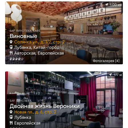
1.00 км
БАР, ВИНОТЕКА, КАФЕ
Виновные
Солянка ул., д. 1/2, стр. 2
Лубянка, Китай-город
Авторская, Европейская
Фотогалерея [4]
177 м
БАР, ВИНОТЕКА
Двойная жизнь Вероники
Новая пл., д. 8, стр. 2
Лубянка
Европейская