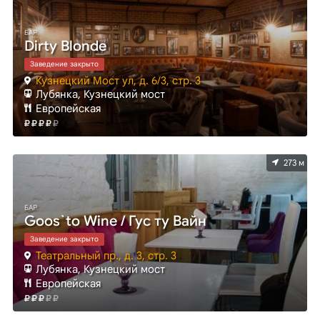
БАР
Dirty Blonde
Заведение закрыто
Кузнецкий Мост ул, д. 6/3, стр. 3
Лубянка, Кузнецкий мост
Европейская
273 м
БАР
Goos`to Wine / Гус ту Вайн
Заведение закрыто
Театральный пр., д. 3, стр. 3
Лубянка, Кузнецкий мост
Европейская