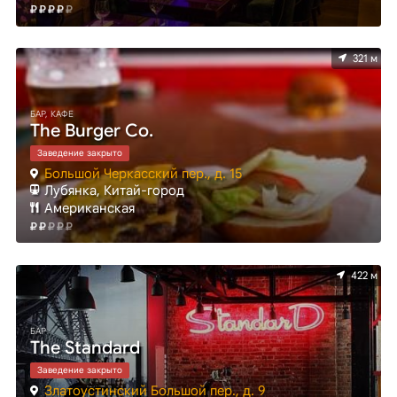
321 м
БАР, КАФЕ
The Burger Co.
Заведение закрыто
Большой Черкасский пер., д. 15
Лубянка, Китай-город
Американская
422 м
БАР
The Standard
Заведение закрыто
Златоустинский Большой пер., д. 9