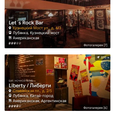
БАР
Let`s Rock Bar
Кузнецкий Мост ул., д. 4/3
Лубянка, Кузнецкий мост
Американская
Фотогалерея [7]
895 м
БАР, НОЧНОЙ КЛУБ
Liberty / Либерти
Славянская пл., д. 2/5
Лубянка, Китай-город
Американская, Аргентинская
Фотогалерея [6]