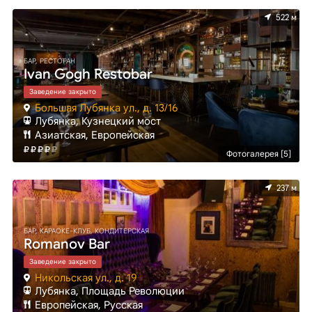
522 м
БАР, РЕСТОРАН
Ivan Gogh Restobar
Заведение закрыто
Большая Лубянка ул., д. 13/16
Лубянка, Кузнецкий мост
Азиатская, Европейская
Фотогалерея [5]
237 м
БАР, КАРАОКЕ-КЛУБ, КОНДИТЕРСКАЯ
Romanov Bar
Заведение закрыто
Никольская ул., д. 19
Лубянка, Площадь Революции
Европейская, Русская