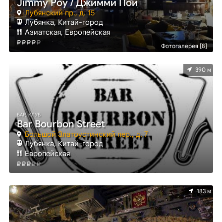
Jimmy Poy / Джимми Пой
Лубянский пр., д. 15
Лубянка, Китай-город
Азиатская, Европейская
Фотогалерея [8]
390 м
БАР, КЛУБ
Bar Bourbon Street
Большой Златоустинский пер., д. 7
Лубянка, Китай-город
Европейская
183 м