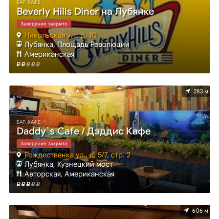
БАР, КАФЕ
Beverly Hills Diner на Лубянке
Заведение закрыто
Никольская ул., д. 10
Лубянка, Площадь Революции
Американская
283 м
БАР, КАФЕ
Daddy`s Cafe / Дэддис Кафе
Заведение закрыто
Рождественка ул., д. 5/7, стр. 2
Лубянка, Кузнецкий мост
Авторская, Американская
606 м