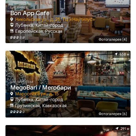
БАР, КАФЕ
Bon App Cafe
Никольская ул., д. 25, ТЦ «Наутилус»
Лубянка, Китай-город
Европейская, Русская
Фотогалерея [4]
658 м
БАР, ВИНОТЕКА
MegoBari / Мегобари
Маросейка ул., д. 15
Лубянка, Китай-город
Грузинская, Кавказская
Фотогалерея [6]
291 м