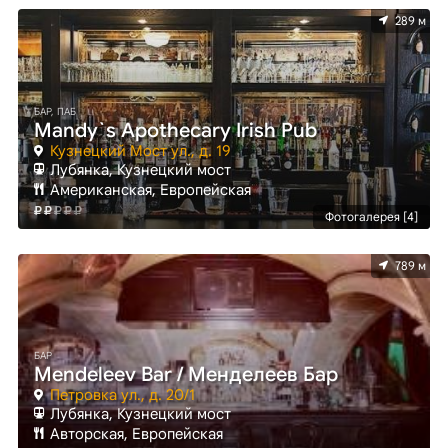
289 м
БАР, ПАБ
Mandy`s Apothecary Irish Pub
Кузнецкий Мост ул., д. 19
Лубянка, Кузнецкий мост
Американская, Европейская
Фотогалерея [4]
789 м
БАР
Mendeleev Bar / Менделеев Бар
Петровка ул., д. 20/1
Лубянка, Кузнецкий мост
Авторская, Европейская