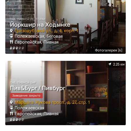
ПАБ, ПИВНОЙ РЕСТОРАН
Йоркшир на Ходынке
Гризодубовой ул., д. 4, корп. 1
Полежаевская, Беговая
Европейская, Пивная
Фотогалерея [6]
2.25 км
ПАБ, ПИВНОЙ БАР
Пив&Бург / Пивбург
Заведение закрыто
Маршала Жукова просп., д. 27, стр. 1
Полежаевская
Европейская, Пивная