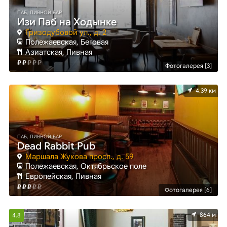
ПАБ, ПИВНОЙ БАР
Изи Паб на Ходынке
Гризодубовой ул., д. 2
Полежаевская, Беговая
Азиатская, Пивная
Фотогалерея [3]
4.39 км
ПАБ, ПИВНОЙ БАР
Dead Rabbit Pub
Маршала Жукова просп., д. 59
Полежаевская, Октябрьское поле
Европейская, Пивная
Фотогалерея [6]
864 м
4.8