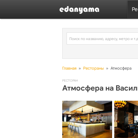
Ре
Главная
»
Рестораны
»
Атмосфера
РЕСТОРАН
Атмосфера на Васи