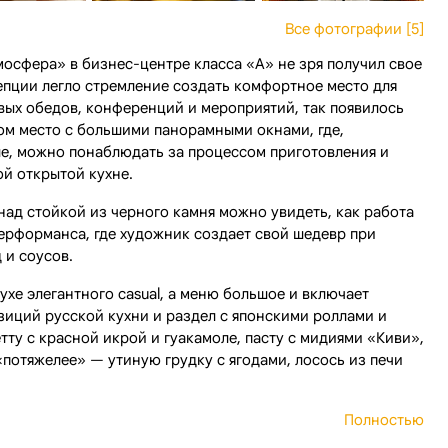
Все фотографии [5]
осфера» в бизнес-центре класса «А» не зря получил свое
цепции легло стремление создать комфортное место для
овых обедов, конференций и мероприятий, так появилось
ом место с большими панорамными окнами, где,
е, можно понаблюдать за процессом приготовления и
й открытой кухне.
над стойкой из черного камня можно увидеть, как работа
ерформанса, где художник создает свой шедевр при
 и соусов.
хе элегантного casual, а меню большое и включает
зиций русской кухни и раздел с японскими роллами и
тту с красной икрой и гуакамоле, пасту с мидиями «Киви»,
«потяжелее» — утиную грудку с ягодами, лосось из печи
Полностью