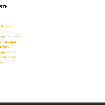
ать
и
к Победы
Багратионовская
ратионовская
 Победы
Парк Победы
атионовская
Фили