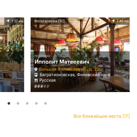
1.37 км
Фотогалерея [10]
1.45 км
РЕСТОРАН
Ипполит Матвеевич
Большая Филевская ул., д. 22
Багратионовская, Филевский парк
Русская
Все ближайшие места [17]