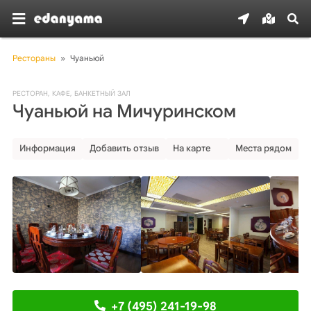
Рестораны
»
Чуаньюй
РЕСТОРАН
,
КАФЕ
,
БАНКЕТНЫЙ ЗАЛ
Чуаньюй на Мичуринском
Информация
Добавить отзыв
На карте
Места рядом
+7 (495) 241-19-98