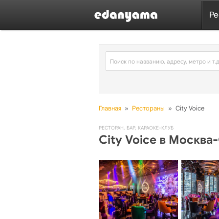
Ре
Главная
»
Рестораны
»
City Voice
РЕСТОРАН
,
БАР
,
КАРАОКЕ-КЛУБ
City Voice в Москва