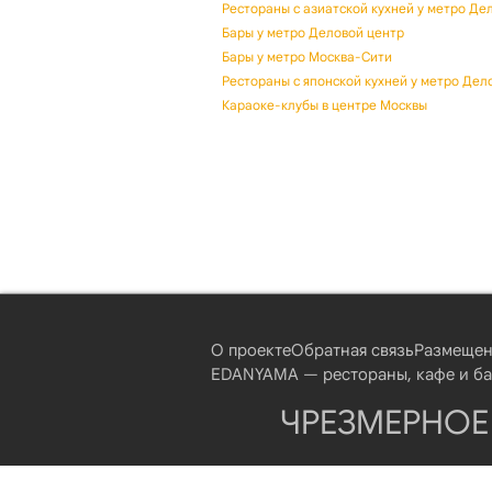
Рестораны с азиатской кухней у метро Де
Бары у метро Деловой центр
Бары у метро Москва-Сити
Рестораны с японской кухней у метро Дел
Караоке-клубы в центре Москвы
О проекте
Обратная связь
Размещен
EDANYAMA — рестораны, кафе и бар
ЧРЕЗМЕРНОЕ