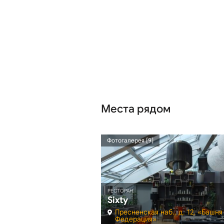
Места рядом
1.52 км
Фотогалерея [9]
РЕСТОРАН
Sixty
Пресненская наб., д. 12, «Башня
я наб., д. 12
Федерация»