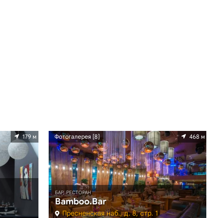
179 м
Фотогалерея [8]
468 м
БАР, РЕСТОРАН
Bamboo.Bar
Пресненская наб., д. 8, стр. 1