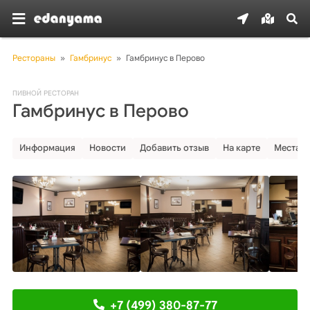
Рестораны
»
Гамбринус
»
Гамбринус в Перово
ПИВНОЙ РЕСТОРАН
Гамбринус в Перово
Информация
Новости
Добавить отзыв
На карте
Места р
+7 (499) 380-87-77