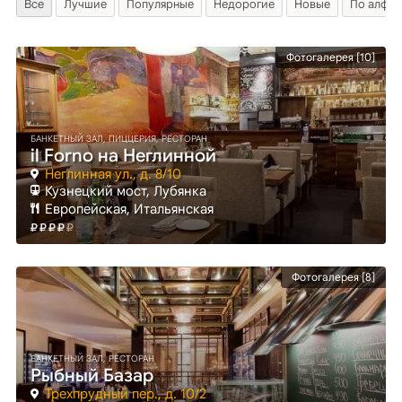
Все
Лучшие
Популярные
Недорогие
Новые
По алфав
Фотогалерея [10]
БАНКЕТНЫЙ ЗАЛ, ПИЦЦЕРИЯ, РЕСТОРАН
il Forno на Неглинной
Неглинная ул., д. 8/10
Кузнецкий мост
, Лубянка
Европейская, Итальянская
Фотогалерея [8]
БАНКЕТНЫЙ ЗАЛ, РЕСТОРАН
Рыбный Базар
Трехпрудный пер., д. 10/2