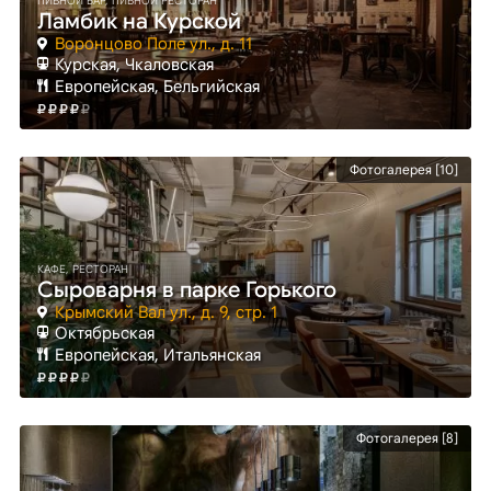
ПИВНОЙ БАР, ПИВНОЙ РЕСТОРАН
Ламбик на Курской
Воронцово Поле ул., д. 11
Курская
, Чкаловская
Европейская, Бельгийская
Фотогалерея [10]
КАФЕ, РЕСТОРАН
Сыроварня в парке Горького
Крымский Вал ул., д. 9, стр. 1
Октябрьская
Европейская, Итальянская
Фотогалерея [8]