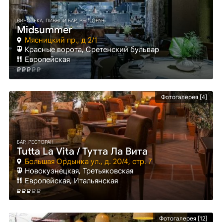
ВИНОТЕКА, ПИВНОЙ БАР, РЕСТОРАН
Midsummer
Мясницкий пр., д 2/1
Красные ворота
, Сретенский бульвар
Европейская
Фотогалерея [4]
БАР, РЕСТОРАН
Tutta La Vita / Тутта Ла Вита
Большая Ордынка ул., д. 20/4, стр. 7
Новокузнецкая
, Третьяковская
Европейская, Итальянская
Фотогалерея [12]