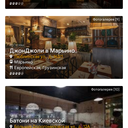
Фотогалерея [9]
РЕСТОРАН
ДжонДжоли в Марьино
Люблинская ул., д. 163/1
Марьино
Европейская, Грузинская
Фотогалерея [10]
КАФЕ, РЕСТОРАН
Батони на Киевской
Большая Дорогомиловская ул., д. 12А