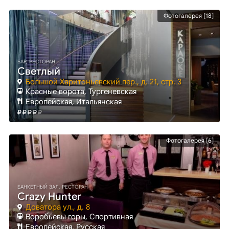
Фотогалерея [18]
БАР, РЕСТОРАН
Светлый
Большой Харитоньевский пер., д. 21, стр. 3
Красные ворота
, Тургеневская
Европейская, Итальянская
Фотогалерея [6]
БАНКЕТНЫЙ ЗАЛ, РЕСТОРАН
Crazy Hunter
Доватора ул., д. 8
Воробьевы горы
, Спортивная
Европейская, Русская