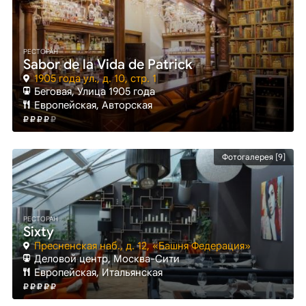
РЕСТОРАН
Sabor de la Vida de Patrick
1905 года ул., д. 10, стр. 1
Беговая
, Улица 1905 года
Европейская, Авторская
Фотогалерея [9]
РЕСТОРАН
Sixty
Пресненская наб., д. 12, «Башня Федерация»
Деловой центр
, Москва-Сити
Европейская, Итальянская