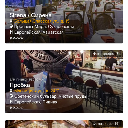
РЕСТОРАН
Sirena / Сирена
Большая Спасская ул., д. 15
Проспект Мира
, Сухаревская
Европейская, Азиатская
Фотогалерея [3]
БАР, ПИВНОЙ РЕСТОРАН
Пробка
Мясницкая ул., д. 24/7
Сретенский бульвар
, Чистые пруды
Европейская, Пивная
Фотогалерея [9]