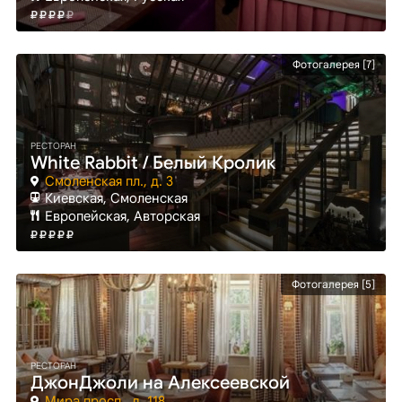
Фотогалерея [7]
РЕСТОРАН
White Rabbit / Белый Кролик
Смоленская пл., д. 3
Киевская
, Смоленская
Европейская, Авторская
Фотогалерея [5]
РЕСТОРАН
ДжонДжоли на Алексеевской
Мира просп., д. 118