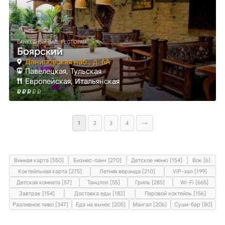
БАНКЕТНЫЙ ЗАЛ, РЕСТОРАН
Боярский
Даниловская наб., д. 6А
Павелецкая
, Тульская
Европейская, Итальянская
1
2
3
4
→
Винная карта [550]
Бизнес-ланч [270]
Детское меню [154]
Вок [6]
Коктейльная карта [275]
Летняя веранда [210]
VIP-зал [199]
Детская комната [57]
Танцпол [55]
Гриль [285]
Wi-Fi [665]
Завтрак [154]
Доставка еды [182]
Паровой коктейль [156]
Разливное пиво [347]
Еда на вынос [205]
Мангал [206]
Суши-бар [80]