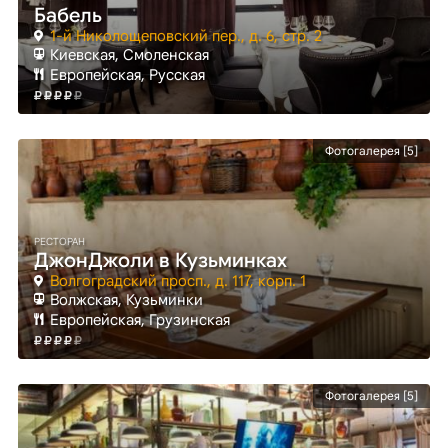
Бабель
1-й Николощеповский пер., д. 6, стр. 2
Киевская
, Смоленская
Европейская, Русская
Фотогалерея [5]
РЕСТОРАН
ДжонДжоли в Кузьминках
Волгоградский просп., д. 117, корп. 1
Волжская
, Кузьминки
Европейская, Грузинская
Фотогалерея [5]