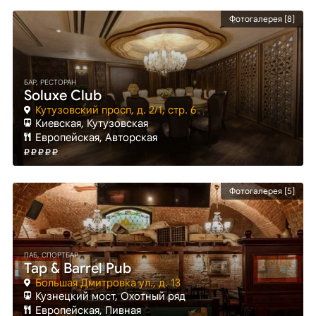
Фотогалерея [8]
БАР, РЕСТОРАН
Soluxe Club
Кутузовский просп, д. 2/1, стр. 6
Киевская
, Кутузовская
Европейская, Авторская
Фотогалерея [5]
ПАБ, СПОРТБАР
Tap & Barrel Pub
Большая Дмитровка ул., д. 13
Кузнецкий мост
, Охотный ряд
Европейская, Пивная