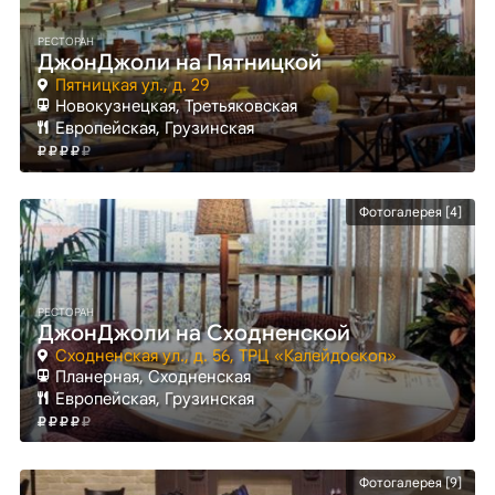
РЕСТОРАН
ДжонДжоли на Пятницкой
Пятницкая ул., д. 29
Новокузнецкая
, Третьяковская
Европейская, Грузинская
Фотогалерея [4]
РЕСТОРАН
ДжонДжоли на Сходненской
Сходненская ул., д. 56, ТРЦ «Калейдоскоп»
Планерная
, Сходненская
Европейская, Грузинская
Фотогалерея [9]