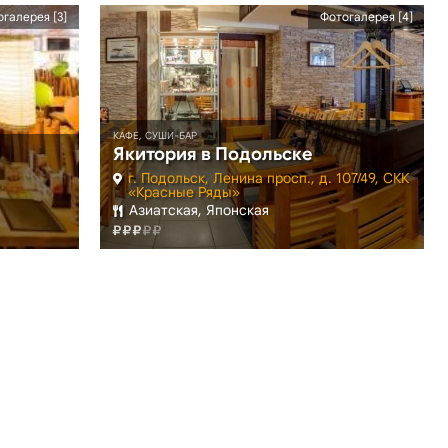
галерея [3]
Фотогалерея [4]
КАФЕ, СУШИ-БАР
Якитория в Подольске
г. Подольск, Ленина просп., д. 107/49, СКК
«Красные Ряды»
Азиатская, Японская