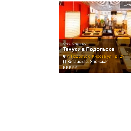
Фото
КАФЕ, СУШИ-БАР
Тануки в Подольске
г. Подольск, Кирова ул., д. 29
Китайская, Японская