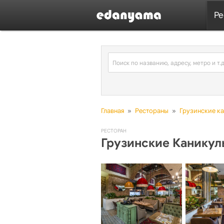
Ре
Главная
»
Рестораны
»
Грузинские к
РЕСТОРАН
Грузинские Каникул