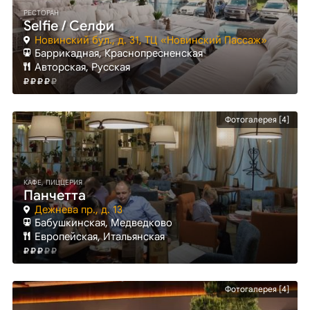
РЕСТОРАН
Selfie / Селфи
Новинский бул., д. 31, ТЦ «Новинский Пассаж»
Баррикадная
, Краснопресненская
Авторская, Русская
Фотогалерея [4]
КАФЕ, ПИЦЦЕРИЯ
Панчетта
Дежнева пр., д. 13
Бабушкинская
, Медведково
Европейская, Итальянская
Фотогалерея [4]