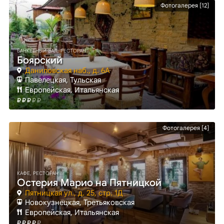
Фотогалерея [12]
БАНКЕТНЫЙ ЗАЛ, РЕСТОРАН
Боярский
Даниловская наб., д. 6А
Павелецкая
, Тульская
Европейская, Итальянская
Фотогалерея [4]
КАФЕ, РЕСТОРАН
Остерия Марио на Пятницкой
Пятницкая ул., д. 25, стр. 1Д
Новокузнецкая
, Третьяковская
Европейская, Итальянская