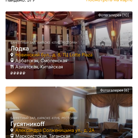
Найдено: 379
Фотогалерея [10]
БАНКЕТНЫЙ ЗАЛ, КАРАОКЕ-КЛУБ, РЕСТОРАН
Лодка
Новинский бул., д. 8, ТЦ Lotte Plaza
Арбатская
, Смоленская
Азиатская, Китайская
Фотогалерея [6]
БАНКЕТНЫЙ ЗАЛ, КАРАОКЕ-КЛУБ, РЕСТОРАН
Гусятникоff
Александра Солженицына ул., д. 2А
Марксистская
, Таганская