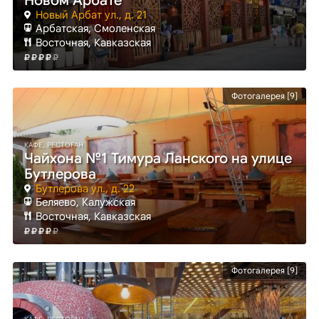
Новом Арбате
Новый Арбат ул., д. 21
Арбатская
, Смоленская
Восточная, Кавказская
Фотогалерея [9]
КАФЕ, РЕСТОРАН
Чайхона №1 Тимура Ланского на улице
Бутлерова
Бутлерова ул., д. 22
Беляево
, Калужская
Восточная, Кавказская
Фотогалерея [9]