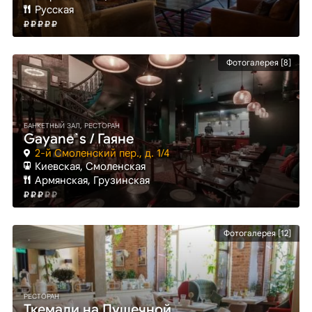
Русская
Фотогалерея [8]
БАНКЕТНЫЙ ЗАЛ, РЕСТОРАН
Gayane`s / Гаяне
2-й Смоленский пер., д. 1/4
Киевская
, Смоленская
Армянская, Грузинская
Фотогалерея [12]
РЕСТОРАН
Ткемали на Пушечной