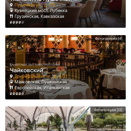
Пушечная ул., д. 7/5
Кузнецкий мост
, Лубянка
Грузинская, Кавказская
Фотогалерея [4]
БАНКЕТНЫЙ ЗАЛ, КАФЕ, РЕСТОРАН
Чайковский
Триумфальная пл., д. 4/31
Маяковская
, Пушкинская
Европейская, Итальянская
Фотогалерея [12]