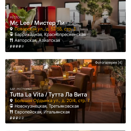
РЕСТОРАН
Mr. Lee / Мистер Ли
Поварская ул., д. 52/55, стр. 3
Баррикадная
, Краснопресненская
Авторская, Азиатская
Фотогалерея [4]
БАР, РЕСТОРАН
Tutta La Vita / Тутта Ла Вита
Большая Ордынка ул., д. 20/4, стр. 7
Новокузнецкая
, Третьяковская
Европейская, Итальянская