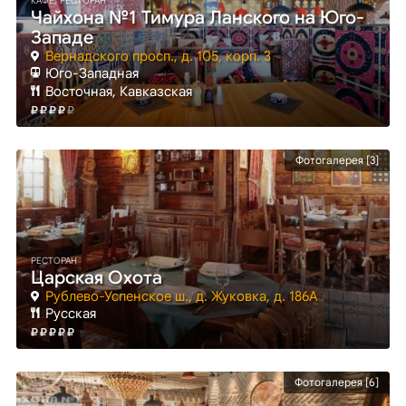
КАФЕ, РЕСТОРАН
Чайхона №1 Тимура Ланского на Юго-
Западе
Вернадского просп., д. 105, корп. 3
Юго-Западная
Восточная, Кавказская
Фотогалерея [3]
РЕСТОРАН
Царская Охота
Рублево-Успенское ш., д. Жуковка, д. 186А
Русская
Фотогалерея [6]