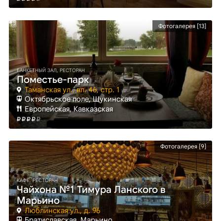
Фотогалерея [13]
БАНКЕТНЫЙ ЗАЛ, РЕСТОРАН
Поместье-парк
Таманская ул., вл. 46, стр. 1
Октябрьское поле
, Щукинская
Европейская, Кавказская
Фотогалерея [9]
КАФЕ, РЕСТОРАН
Чайхона №1 Тимура Ланского в
Марьино
Люблинская ул., д. 96
Братиславская
, Марьино