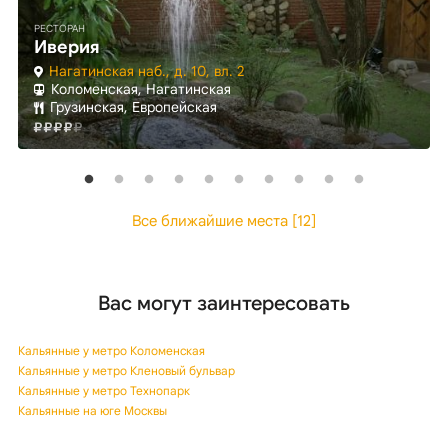
РЕСТОРАН
Иверия
Нагатинская наб., д. 10, вл. 2
Коломенская, Нагатинская
Грузинская, Европейская
Все ближайшие места [12]
Вас могут заинтересовать
Кальянные у метро Коломенская
Кальянные у метро Кленовый бульвар
Кальянные у метро Технопарк
Кальянные на юге Москвы