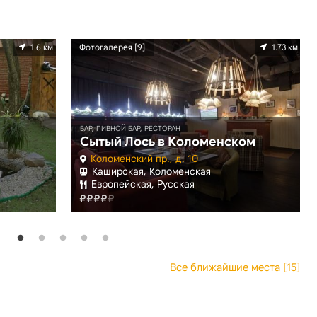
1.6 км
Фотогалерея [9]
1.73 км
БАР, ПИВНОЙ БАР, РЕСТОРАН
Сытый Лось в Коломенском
Коломенский пр., д. 10
Каширская, Коломенская
Европейская, Русская
Все ближайшие места [15]