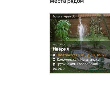
Места рядом
3.92 км
Фотогалерея [7]
астопольском
РЕСТОРАН
Иверия
просп., д. 11Е, ТЦ
Нагатинская наб., д. 10, вл. 2
Нагатинская
Коломенская, Нагатинская
ьянская
Грузинская, Европейская