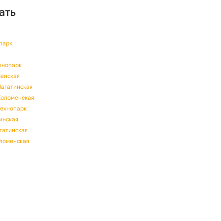
ать
опарк
ехнопарк
менская
Нагатинская
Коломенская
Технопарк
тинская
агатинская
оломенская