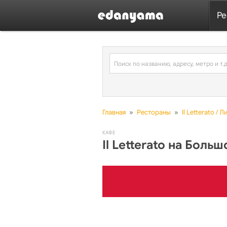
Ре
Главная
»
Рестораны
»
Il Letterato / 
КАФЕ
Il Letterato на Бол