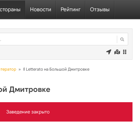
стораны
Новости
Рейтинг
Отзывы
Литератор
»
Il Letterato на Большой Дмитровке
ьшой Дмитровке
Заведение закрыто