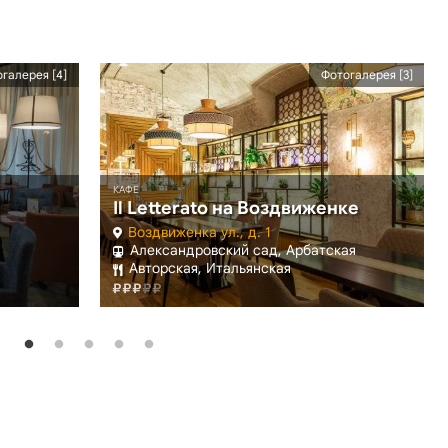
галерея [4]
Фотогалерея [3]
КАФЕ
Il Letterato на Воздвиженке
Воздвиженка ул., д. 1
Александровский сад, Арбатская
Авторская, Итальянская