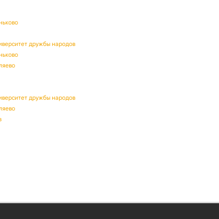
оньково
ниверситет дружбы народов
оньково
еляево
ниверситет дружбы народов
еляево
в