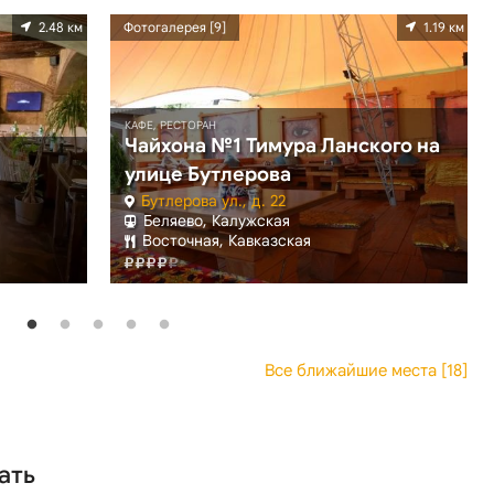
2.48 км
Фотогалерея [9]
1.19 км
КАФЕ, РЕСТОРАН
Чайхона №1 Тимура Ланского на
улице Бутлерова
Бутлерова ул., д. 22
Беляево, Калужская
Восточная, Кавказская
Все ближайшие места [18]
ать