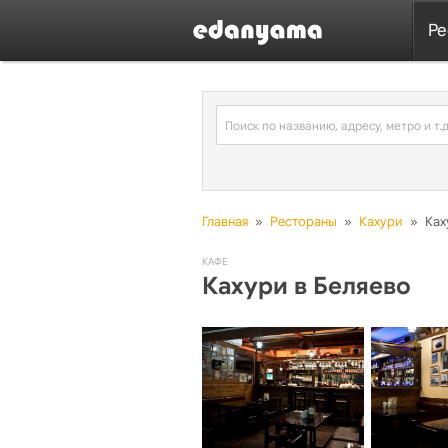
Ре
Главная
»
Рестораны
»
Кахури
»
Ках
КАФЕ
Кахури в Беляево