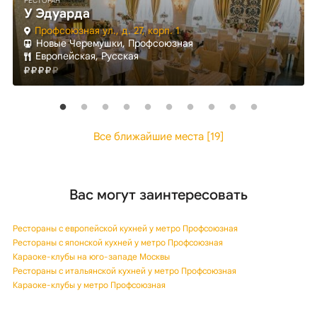
РЕСТОРАН
У Эдуарда
Профсоюзная ул., д. 27, корп. 1
Новые Черемушки, Профсоюзная
Европейская, Русская
Все ближайшие места [19]
Вас могут заинтересовать
Рестораны с европейской кухней у метро Профсоюзная
Рестораны с японской кухней у метро Профсоюзная
Караоке-клубы на юго-западе Москвы
Рестораны с итальянской кухней у метро Профсоюзная
Караоке-клубы у метро Профсоюзная