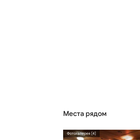
Места рядом
1.26 км
Фотогалерея [4]