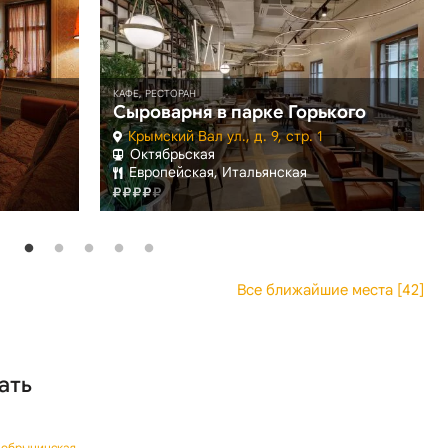
КАФЕ, РЕСТОРАН
Сыроварня в парке Горького
Крымский Вал ул., д. 9, стр. 1
Октябрьская
Европейская, Итальянская
Все ближайшие места [42]
ать
 Добрынинская