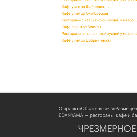
Кафе у метро Шаболовская
Кафе у метро Октябрьская
Рестораны с итальянской кухней у метро 
Кафе в центре Москвы
Рестораны с итальянской кухней у метро 
Кафе у метро Добрынинская
О проекте
Обратная связь
Размещен
EDANYAMA — рестораны, кафе и бар
ЧРЕЗМЕРНОЕ