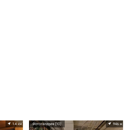
1.4 км
Фотогалерея [10]
946 м