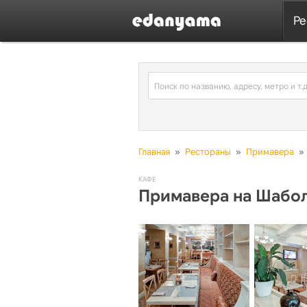
Ре
Главная
»
Рестораны
»
Примавера
»
КАФЕ
Примавера на Шабо