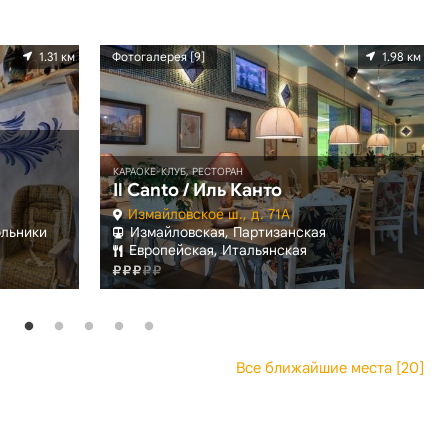
1.31 км
Фотогалерея [9]
1.98 км
КАРАОКЕ-КЛУБ, РЕСТОРАН
Il Canto / Иль Канто
Измайловское ш., д. 71А
ольники
Измайловская, Партизанская
Европейская, Итальянская
Все ближайшие места [20]