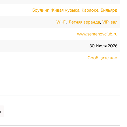
Боулинг
,
Живая музыка
,
Караоке
,
Бильярд
Wi-Fi
,
Летняя веранда
,
VIP-зал
www.semenovclub.ru
30 Июля 2026
Сообщите нам
я