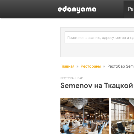
Ре
Главная
»
Рестораны
»
Рестобар Sem
РЕСТОРАН
,
БАР
Semenov на Ткацкой