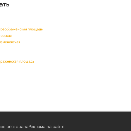
ать
 Преображенская площадь
новская
Семеновская
ображенская площадь
ие ресторана
Реклама на сайте