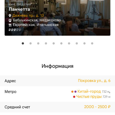
КАФЕ, ПИЦЦЕРИЯ
Панчетта
Дежнева пр., д. 13
Бабушкинская, Медведково
Европейская, Итальянская
Информация
Покровка ул., д. 6
Адрес
Китай-город
,
Метро
732 м
Чистые пруды
729 м
2000 - 2500 ₽
Средний счет