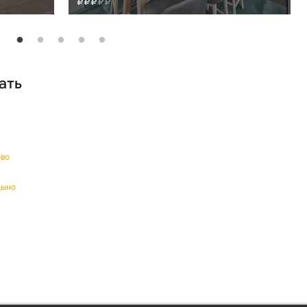
ать
ово
цыно