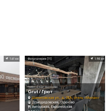
1.61 км
Фотогалерея [11]
1.98 км
ПИВНОЙ БАР, РЕСТОРАН
Grut / Грют
Шипиловская ул., д. 28А, отель «Милан»
Домодедовская, Орехово
Авторская, Европейская