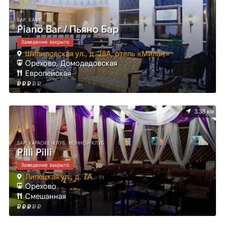
БАР, КАФЕ
Piano Bar / Пьяно Бар
Заведение закрыто
Шипиловская ул., д. 28А, отель «Милан»
Орехово, Домодедовская
Европейская
3.38 км
БАР, КАРАОКЕ-КЛУБ, НОЧНОЙ КЛУБ
Pilli Pilli
Заведение закрыто
Липецкая ул., д. 7А
Орехово
Смешанная