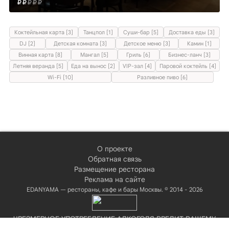
Коктейльная карта [3]
Танцпол [1]
Суши-бар [5]
Доставка еды [3]
DJ [2]
Детская комната [3]
Детское меню [3]
Камин [1]
Винная карта [8]
Мангал [5]
Гриль [6]
Бизнес-ланч [3]
Летняя веранда [5]
Еда на вынос [2]
VIP-зал [4]
Паровой коктейль [4]
Wi-Fi [10]
Разливное пиво [6]
О проекте
Обратная связь
Размещение ресторана
Реклама на сайте
EDANYAMA — рестораны, кафе и бары Москвы. © 2014 - 2026
ЧРЕЗМЕРНОЕ УПОТРЕБЛЕНИЕ АЛКОГОЛЯ ВРЕДИТ ВАШЕМУ
ЗДОРОВЬЮ!