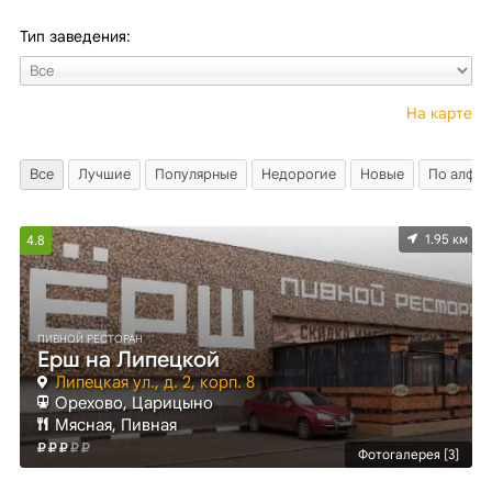
Тип заведения:
На карте
Все
Лучшие
Популярные
Недорогие
Новые
По алфав
1.95 км
4.8
ПИВНОЙ РЕСТОРАН
Ерш на Липецкой
Липецкая ул., д. 2, корп. 8
Орехово, Царицыно
Мясная, Пивная
Фотогалерея [3]