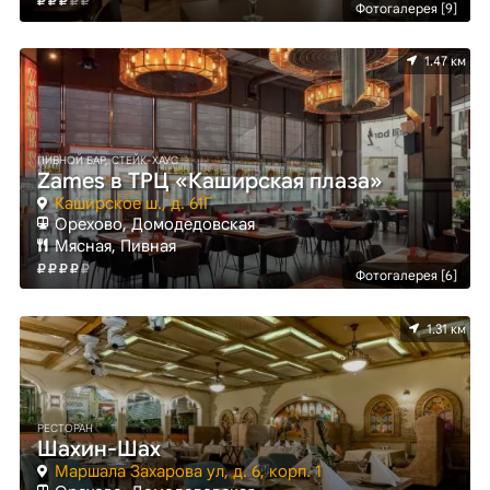
Фотогалерея [9]
1.47 км
ПИВНОЙ БАР, СТЕЙК-ХАУС
Zames в ТРЦ «Каширская плаза»
Каширское ш., д. 61Г
Орехово, Домодедовская
Мясная, Пивная
Фотогалерея [6]
1.31 км
РЕСТОРАН
Шахин-Шах
Маршала Захарова ул, д. 6, корп. 1