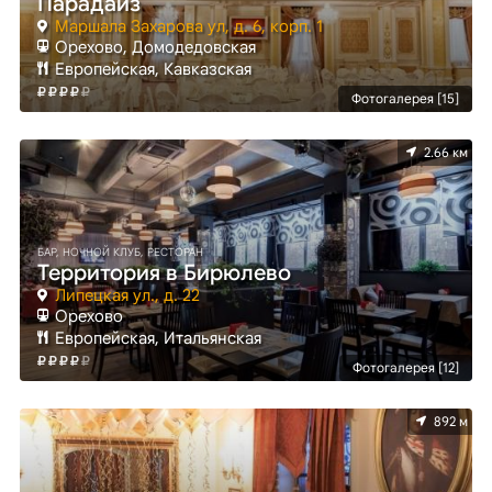
Парадайз
Маршала Захарова ул, д. 6, корп. 1
Орехово, Домодедовская
Европейская, Кавказская
Фотогалерея [15]
2.66 км
БАР, НОЧНОЙ КЛУБ, РЕСТОРАН
Территория в Бирюлево
Липецкая ул., д. 22
Орехово
Европейская, Итальянская
Фотогалерея [12]
892 м