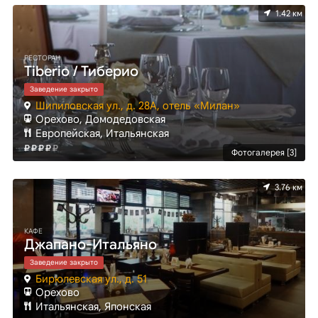
1.42 км
РЕСТОРАН
Tiberio / Тиберио
Заведение закрыто
Шипиловская ул., д. 28А, отель «Милан»
Орехово, Домодедовская
Европейская, Итальянская
Фотогалерея [3]
3.76 км
КАФЕ
Джапано-Итальяно
Заведение закрыто
Бирюлевская ул., д. 51
Орехово
Итальянская, Японская