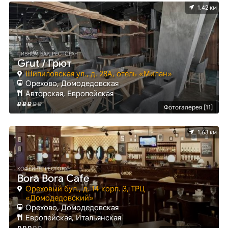
1.42 км
ПИВНОЙ БАР, РЕСТОРАН
Grut / Грют
Шипиловская ул., д. 28А, отель «Милан»
Орехово, Домодедовская
Авторская, Европейская
Фотогалерея [11]
1.63 км
КОФЕЙНЯ, РЕСТОРАН
Bora Bora Cafe
Ореховый бул., д. 14 корп. 3, ТРЦ
«Домодедовский»
Орехово, Домодедовская
Европейская, Итальянская