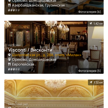
Орехово, Домодедовская
Азербайджанская, Грузинская
Фотогалерея [6]
1.42 км
РЕСТОРАН
Visconti / Висконти
Шипиловская ул., д. 28А, отель «Милан»
Орехово, Домодедовская
Европейская
Фотогалерея [5]
1.32 км
БАНКЕТНЫЙ ЗАЛ