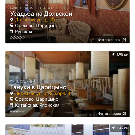
БАНКЕТНЫЙ ЗАЛ, РЕСТОРАН
Усадьба на Дольской
Дольская ул., д. 10
Орехово, Царицыно
Русская
Фотогалерея [9]
1.95 км
КАФЕ, СУШИ-БАР
Тануки в Царицыно
Липецкая ул., д. 2, корп. 8
Орехово, Царицыно
Китайская, Японская
Фотогалерея [2]
1.42 км