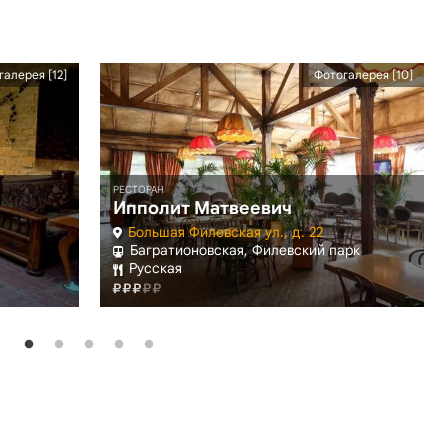
галерея [12]
Фотогалерея [10]
РЕСТОРАН
Ипполит Матвеевич
Большая Филевская ул., д. 22
Багратионовская, Филевский парк
Русская