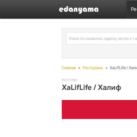
Ре
Главная
»
Рестораны
»
XaLifLife / Ха
РЕСТОРАН
XaLifLife / Халиф