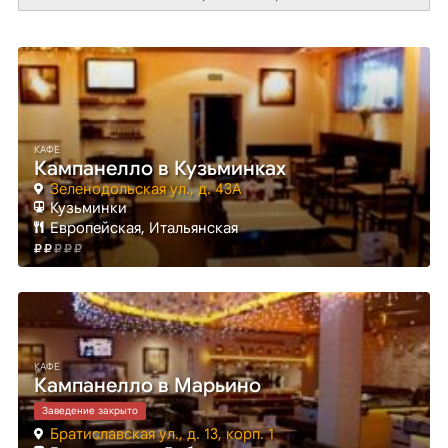
КАФЕ
Кампанелло в Кузьминках
Зеленодольская ул., д. 43А
Кузьминки
Европейская, Итальянская
КАФЕ
Кампанелло в Марьино
Заведение закрыто
Братиславская ул., д. 13, корп. 1