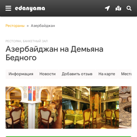
Рестораны
»
Азербайджан
РЕСТОРАН
,
БАНКЕТНЫЙ ЗАЛ
Азербайджан на Демьяна
Бедного
Информация
Новости
Добавить отзыв
На карте
Места р