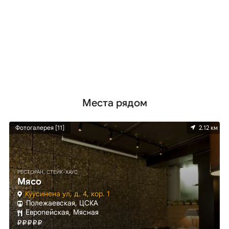
Места рядом
км
Фотогалерея [11]
2.12 км
РЕСТОРАН, СТЕЙК-ХАУС
Мясо
Куусинена ул, д. 4, кор. 1
Полежаевская, ЦСКА
Европейская, Мясная