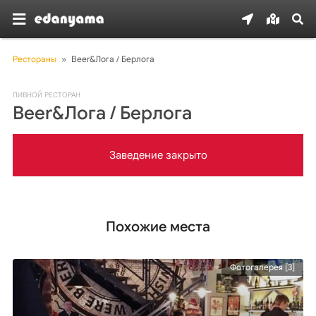
Рестораны
»
Beer&Лога / Берлога
ПИВНОЙ РЕСТОРАН
Beer&Лога / Берлога
Заведение закрыто
Похожие места
Фотогалерея [3]