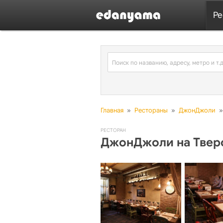
Ре
Главная
»
Рестораны
»
ДжонДжоли
»
РЕСТОРАН
ДжонДжоли на Твер