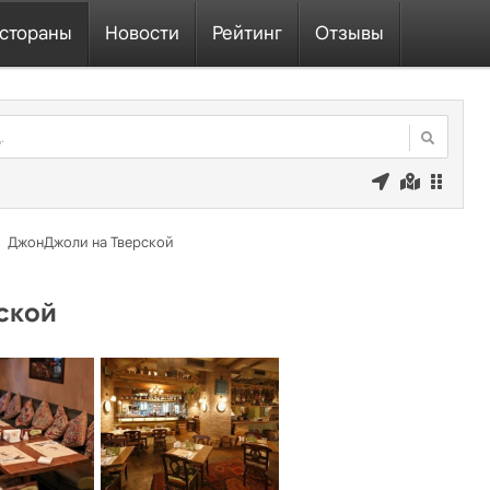
стораны
Новости
Рейтинг
Отзывы
ДжонДжоли на Тверской
ской