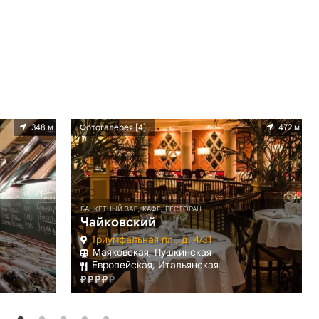
348 м
Фотогалерея [4]
472 м
БАНКЕТНЫЙ ЗАЛ, КАФЕ, РЕСТОРАН
Чайковский
Триумфальная пл., д. 4/31
Маяковская, Пушкинская
Европейская, Итальянская